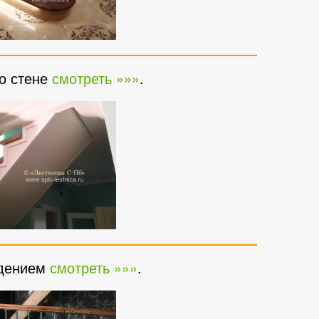
по стене
смотреть »»»
.
ждением
смотреть »»»
.