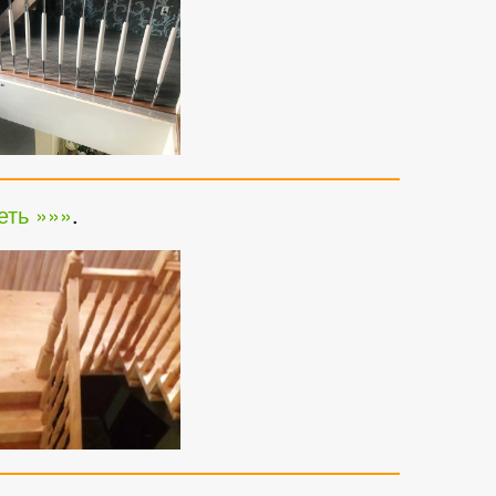
еть »»»
.