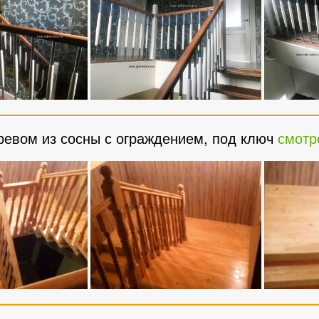
евом из сосны с ограждением, под ключ
смотр