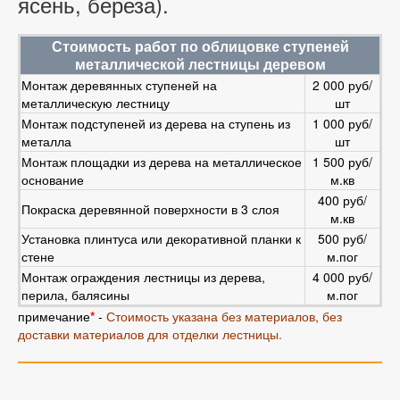
ясень, береза).
Стоимость работ по облицовке ступеней
металлической лестницы деревом
Монтаж деревянных ступеней на
2 000 руб/
металлическую лестницу
шт
Монтаж подступеней из дерева на ступень из
1 000 руб/
металла
шт
Монтаж площадки из дерева на металлическое
1 500 руб/
основание
м.кв
400 руб/
Покраска деревянной поверхности в 3 слоя
м.кв
Установка плинтуса или декоративной планки к
500 руб/
стене
м.пог
Монтаж ограждения лестницы из дерева,
4 000 руб/
перила, балясины
м.пог
примечание
*
-
Стоимость указана без материалов, без
доставки материалов для отделки лестницы.